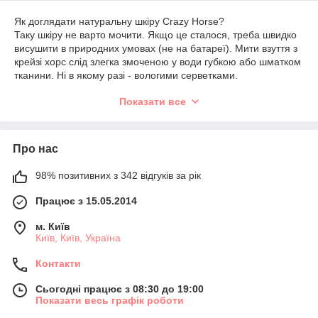
Як доглядати натуральну шкіру Crazy Horse?
Таку шкіру не варто мочити. Якщо це сталося, треба швидко
висушити в природних умовах (не на батареї). Мити взуття з
крейзі хорс слід злегка змоченою у води губкою або шматком
тканини. Ні в якому разі - вологими серветками.
Враховуйте, що шкіра добре приймає форму того, з чим
Показати все
постійно контактує. Тому взуття з такого матеріалу краще
купувати впритул, вона з часом буде ідеально сидіти по нозі.
Про нас
98% позитивних з 342 відгуків за рік
Працює з 15.05.2014
м. Київ
Київ, Київ, Україна
Контакти
Сьогодні працює з 08:30 до 19:00
Показати весь графік роботи