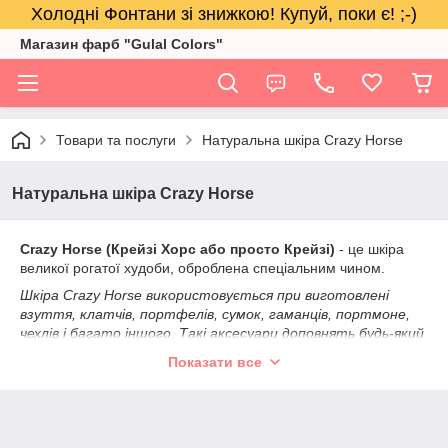
Холодні Фонтани зі знижкою! Купуй, поки є! ;-)
Магазин фарб "Gulal Colors"
Товари та послуги
Натуральна шкіра Crazy Horse
Натуральна шкіра Crazy Horse
Crazy Horse (Крейзі Хорс або просто Крейзі)
- це шкіра
великої рогатої худоби, оброблена спеціальним чином.
Шкіра Crazy Horse використовується при виготовлені
взуття, клатчів, портфелів, сумок, гаманців, портмоне,
чехлів і багато іншого. Такі аксесуари доповнять будь-який
образ, створювати особливий стиль їх власнику.
Показати все
Її відмітні риси:
- зовнішня зістаренність - матеріал виглядає, ніби йому не
перший рік. Вінтажно і романтично, зберігаючи в собі безліч
історій;
- матовість - ця шкіра не блищить;