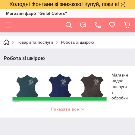
Холодні Фонтани зі знижкою! Купуй, поки є! ;-)
Магазин фарб "Gulal Colors"
Товари та послуги
Робота зі шкірою
Робота зі шкірою
Магазин
надає
послуги
з
обробки
шкіри,
Показати все
виготовл
ення
виробів
зі шкіри,
нарізки