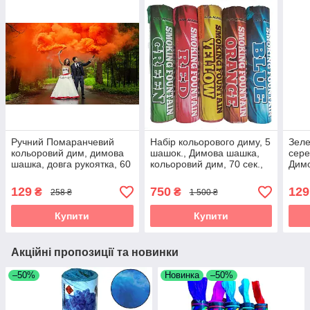
Ручний Помаранчевий
Набір кольорового диму, 5
Зеле
кольоровий дим, димова
шашок., Димова шашка,
сере
шашка, довга рукоятка, 60
кольоровий дим, 70 сек.,
Димо
секунд, Помаранчевий
Maxsem, Димова шашка
довг
Дим
129
750
129
₴
₴
258 ₴
1 500 ₴
Купити
Купити
Акційні пропозиції та новинки
–50%
Новинка
–50%