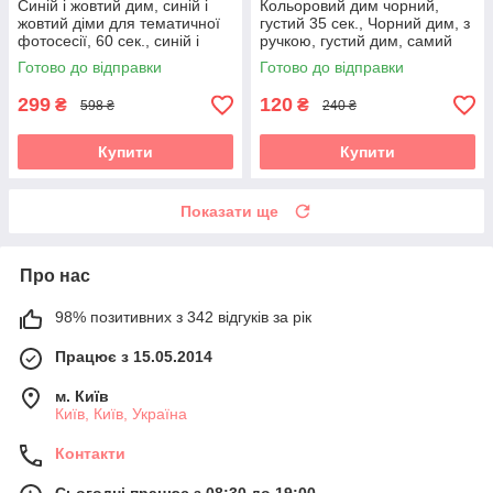
Синій і жовтий дим, синій і
Кольоровий дим чорний,
жовтий діми для тематичної
густий 35 сек., Чорний дим, з
фотосесії, 60 сек., синій і
ручкою, густий дим, самий
жовтий дім
насищенный
Готово до відправки
Готово до відправки
299
120
₴
₴
598 ₴
240 ₴
Купити
Купити
Показати ще
Про нас
98% позитивних з 342 відгуків за рік
Працює з 15.05.2014
м. Київ
Київ, Київ, Україна
Контакти