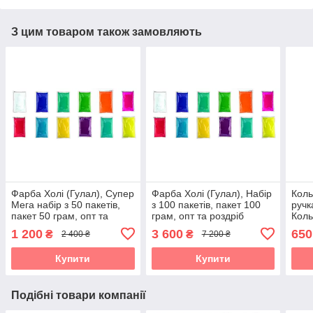
З цим товаром також замовляють
Фарба Холі (Гулал), Супер
Фарба Холі (Гулал), Набір
Коль
Мега набір з 50 пакетів,
з 100 пакетів, пакет 100
ручк
пакет 50 грам, опт та
грам, опт та роздріб
Коль
роздріб
шаш
1 200
3 600
650
₴
₴
2 400 ₴
7 200 ₴
Купити
Купити
Подібні товари компанії