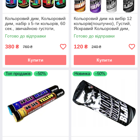
Кольоровий дим, Кольоровий
Кольоровий дим на вибір 12
дим, набір з 5-ти кольорів, 60
кольорів(поштучно), Густий,
сек., звичайною густоти,
Яскравий Кольоровий дим,
Димові шашки
Димова шашка
Готово до відправки
Готово до відправки
380
120
₴
₴
760 ₴
240 ₴
Купити
Купити
Топ продажів
–50%
Новинка
–50%