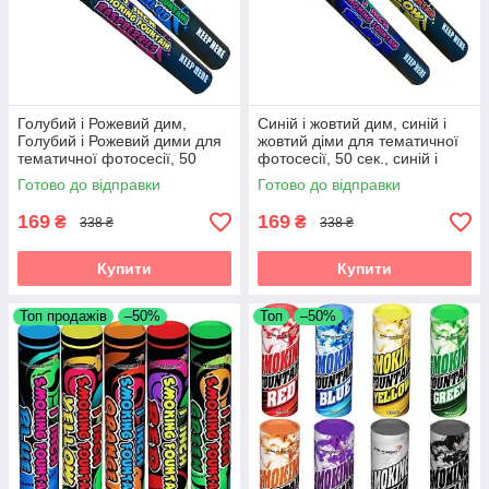
Голубий і Рожевий дим,
Синій і жовтий дим, синій і
Голубий і Рожевий дими для
жовтий діми для тематичної
тематичної фотосесії, 50
фотосесії, 50 сек., синій і
сек., Голубий і Рожевий дим
жовтий дім
Готово до відправки
Готово до відправки
169
169
₴
₴
338 ₴
338 ₴
Купити
Купити
Топ продажів
–50%
Топ
–50%