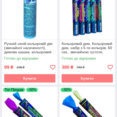
Ручний синій кольоровій дім
Кольоровий дим, Кольоровий
(звичайної насиченості),
дим, набір з 5-ти кольорів, 60
димова шашка, кольоровий
сек., звичайною густоти,
синій дим, кольоровий дим
Димові шашки
Готово до відправки
Готово до відправки
99
380
₴
₴
198 ₴
760 ₴
Купити
Купити
Топ Продаж
–50%
–50%