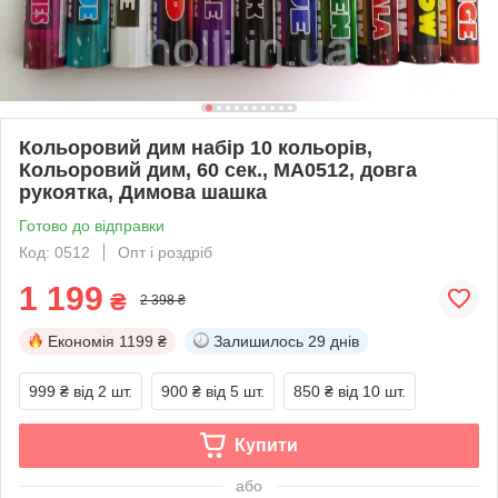
Кольоровий дим набір 10 кольорів,
Кольоровий дим, 60 сек., MA0512, довга
рукоятка, Димова шашка
Готово до відправки
Код: 0512
Опт і роздріб
1 199
₴
2 398 ₴
Економія
1199 ₴
Залишилось
29 днів
999 ₴
від 2 шт.
900 ₴
від 5 шт.
850 ₴
від 10 шт.
Купити
або