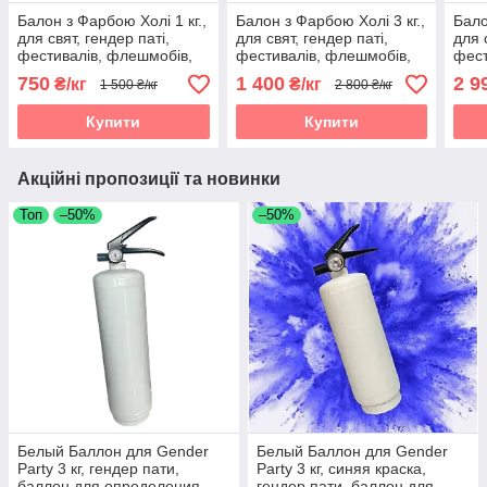
Балон з Фарбою Холі 1 кг.,
Балон з Фарбою Холі 3 кг.,
Бало
для свят, гендер паті,
для свят, гендер паті,
для 
фестивалів, флешмобів,
фестивалів, флешмобів,
фест
фото
фото
фот
750
1 400
2 9
₴/кг
₴/кг
1 500 ₴/кг
2 800 ₴/кг
Купити
Купити
Акційні пропозиції та новинки
Топ
–50%
–50%
Белый Баллон для Gender
Белый Баллон для Gender
Party 3 кг, гендер пати,
Party 3 кг, синяя краска,
баллон для определения
гендер пати, баллон для