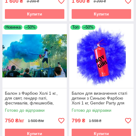
1 600
1 600
₴
₴
3 200 ₴
3 200 ₴
Купити
Купити
Новинка
–50%
Топ
–50%
Балон з Фарбою Холі 1 кг.,
Балон для визначення статі
для свят, гендер паті,
дитини з Синьою Фарбою
фестивалів, флешмобів,
Холі 1 кг, Gender Party для
фото
свят, гендер паті
Готово до відправки
Готово до відправки
750
799
₴/кг
₴
1 500 ₴/кг
1 598 ₴
Купити
Купити