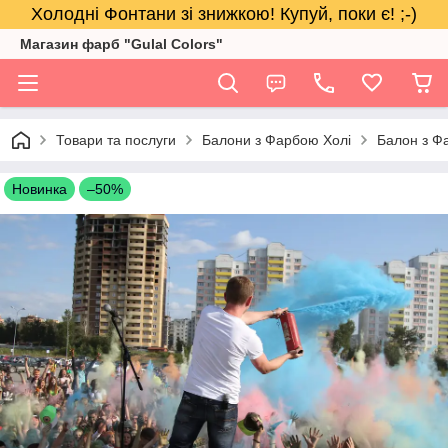
Холодні Фонтани зі знижкою! Купуй, поки є! ;-)
Магазин фарб "Gulal Colors"
Товари та послуги
Балони з Фарбою Холі
Балон з Фа
Новинка
–50%