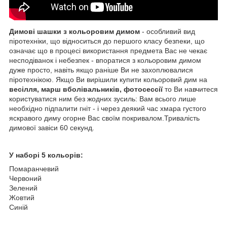
Димові шашки з кольоровим димом
- особливий вид
піротехніки, що відноситься до першого класу безпеки, що
означає що в процесі використання предмета Вас не чекає
несподіванок і небезпек - впоратися з кольоровим димом
дуже просто, навіть якщо раніше Ви не захоплювалися
піротехнікою. Якщо Ви вирішили купити кольоровий дим на
весілля, марш вболівальників, фотосессії
то Ви навчитеся
користуватися ним без жодних зусиль: Вам всього лише
необхідно підпалити гніт - і через деякий час хмара густого
яскравого диму огорне Вас своїм покривалом.Тривалість
димової завіси 60 секунд.
У наборі 5 кольорів:
Помаранчевий
Червоний
Зелений
Жовтий
Синій