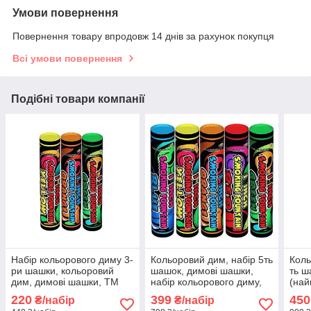
Умови повернення
Повернення товару впродовж 14 днів за рахунок покупця
Всі умови повернення
Подібні товари компанії
Набір кольорового диму 3-
Кольоровий дим, набір 5ть
Коль
ри шашки, кольоровий
шашок, димові шашки,
ть ш
дим, димові шашки, ТМ
набір кольорового диму,
(най
Maxsem, Кольоровий дим
Піротехнічний кольоровий
дим
220
399
450
₴/набір
₴/набір
для фотосесій
дим
коль