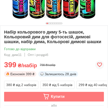
Набір кольорового диму 5-ть шашок,
Кольоровий дим для фотосесій, димові
шашки, набір дима, Кольорові димові шашки
Готово до відправки
Код: дим11
Опт і роздріб
399
₴/набір
798 ₴/набір
Економія
399 ₴
Залишилось
28 днів
380 ₴
від 2 наборів
350 ₴
від 5 наборів
299 ₴
від 40 набор
Купити
або