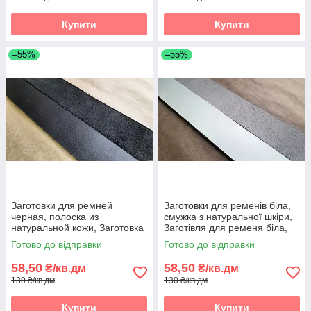
Купити
Купити
–55%
–55%
Заготовки для ремней
Заготовки для ременів біла,
черная, полоска из
смужка з натуральної шкіри,
натуральной кожи, Заготовка
Заготівля для ременя біла,
для ременя чорна, полоски зі
смужки зі шкіри
Готово до відправки
Готово до відправки
шкіри
58,50
58,50
₴/кв.дм
₴/кв.дм
130 ₴/кв.дм
130 ₴/кв.дм
Купити
Купити