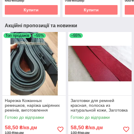
440 ₴/набір
798 ₴/набір
900 ₴
Купити
Купити
Акційні пропозиції та новинки
Топ продажів
–55%
–55%
Нарезка Кожанных
Заготовки для ремней
ремешков, нарізка шкіряних
красная, полоска из
ремінів, виготовлення
натуральной кожи, Заготовка
шкіряних ремішків, Нарізка
для ременя червона,
Готово до відправки
Готово до відправки
полос зі шкіри
полоски зі шкіри
58,50
58,50
₴/кв.дм
₴/кв.дм
130 ₴/кв.дм
130 ₴/кв.дм