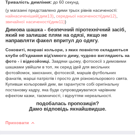
Тривалість димління:
до 60 секунд.
(у магазині представлено дими трьох рівнів насиченості:
найнасиченіший(дим13)
,
середньої насиченості(дим12)
,
звичайної насиченості(дим11)
)
Димова шашка
- безпечний піротехнічний засіб,
який не залишає плям на одязі, якщо не
направляти факел впритул до одягу.
Соковиті, яскраві кольори, з яких повністю складаються
клуби об'єднання від'ємного диму, чудово виглядають на
фото - і відеозйомці.
Завдяки цьому, фотосесії з димовими
шашками увійшли в топ, як серед ідей для весільних
фотозйомок, закоханих, фотосесій, маршів футбольних
фанатів, марші патріотів і просто для різнокольорового свята.
Купивши кольоровий дим, ви гарантуєте собі оригінальну
постановку кадру, яка буде супроводжуватися чарівним
ефектом казки, таємничості, і відчуттям нереальності.
подобалась пропозиція?
Дамо відповідь якнайшвидше.
Приховати