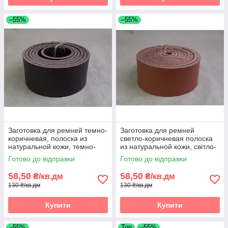
–55%
–55%
Заготовка для ремней темно-
Заготовка для ремней
коричневая, полоска из
светло-коричневая полоска
натуральной кожи, темно-
из натуральной кожи, світло-
коричнева реміна полоса зі
коричнева реміна полоса зі
Готово до відправки
Готово до відправки
шкіри
шкіри
58,50
58,50
₴/кв.дм
₴/кв.дм
130 ₴/кв.дм
130 ₴/кв.дм
Купити
Купити
–55%
Топ
–55%