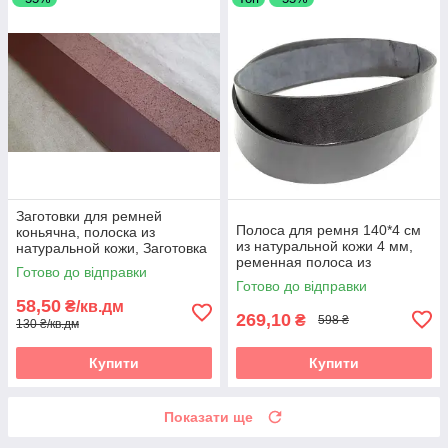
Заготовки для ремней
Полоса для ремня 140*4 см
коньячна, полоска из
из натуральной кожи 4 мм,
натуральной кожи, Заготовка
ременная полоса из
для ременя чорна, полоски зі
Готово до відправки
натуральной кожи 1400*40
шкіри
Готово до відправки
мм, черная
58,50
₴/кв.дм
269,10
₴
598 ₴
130 ₴/кв.дм
Купити
Купити
Показати ще