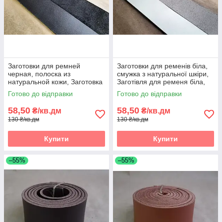
Заготовки для ремней
Заготовки для ременів біла,
черная, полоска из
смужка з натуральної шкіри,
натуральной кожи, Заготовка
Заготівля для ременя біла,
для ременя чорна, полоски зі
смужки зі шкіри
Готово до відправки
Готово до відправки
шкіри
58,50
58,50
₴/кв.дм
₴/кв.дм
130 ₴/кв.дм
130 ₴/кв.дм
Купити
Купити
–55%
–55%