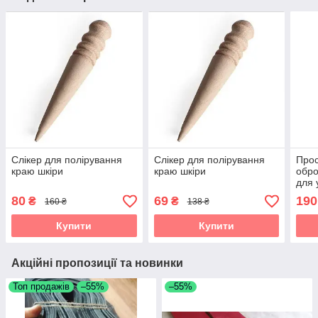
Слікер для полірування
Слікер для полірування
Прос
краю шкіри
краю шкіри
обро
для 
безб
80
69
190
₴
₴
160 ₴
138 ₴
для 
Купити
Купити
Акційні пропозиції та новинки
Топ продажів
–55%
–55%