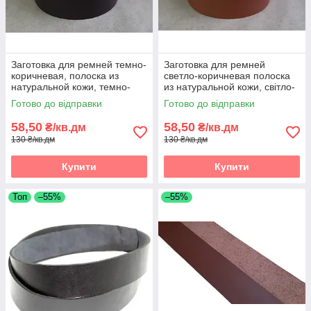
Заготовка для ремней темно-
Заготовка для ремней
коричневая, полоска из
светло-коричневая полоска
натуральной кожи, темно-
из натуральной кожи, світло-
коричнева реміна полоса зі
коричнева реміна полоса зі
Готово до відправки
Готово до відправки
шкіри
шкіри
58,50
58,50
₴/кв.дм
₴/кв.дм
130 ₴/кв.дм
130 ₴/кв.дм
Купити
Купити
Топ
–55%
–55%