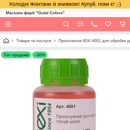
Холодні Фонтани зі знижкою! Купуй, поки є! ;-)
Магазин фарб "Gulal Colors"
Товари та послуги
Просочення IEXI 4001 для обробки урі
Топ продажів
–50%