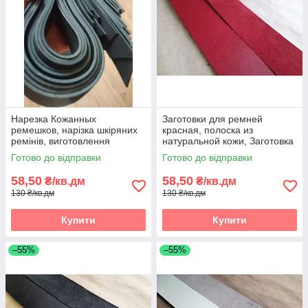
Нарезка Кожанных
Заготовки для ремней
ремешков, нарізка шкіряних
красная, полоска из
ремінів, виготовлення
натуральной кожи, Заготовка
шкіряних ремішків, Нарізка
для ременя червона,
Готово до відправки
Готово до відправки
полос зі шкіри
полоски зі шкіри
58,50
58,50
₴/кв.дм
₴/кв.дм
130 ₴/кв.дм
130 ₴/кв.дм
Купити
Купити
–55%
–55%