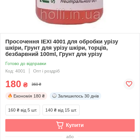
Просочення IEXI 4001 для обробки урізу
шкіри, Грунт для урізу шкіри, торців,
безбарвний 100ml, Грунт для урізу
Готово до відправки
Код: 4001
Опт і роздріб
180
₴
360 ₴
Економія
180 ₴
Залишилось
30 днів
160 ₴
від 5 шт.
140 ₴
від 15 шт.
Купити
або