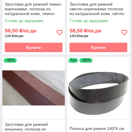
Заготовка для ремней темно-
Заготовка для ремней
коричневая, полоска из
светло-коричневая полоска
натуральной кожи, темно-
из натуральной кожи, світло-
коричнева реміна полоса зі
коричнева реміна полоса зі
Готово до відправки
Готово до відправки
шкіри
шкіри
58,50
58,50
₴/кв.дм
₴/кв.дм
130 ₴/кв.дм
130 ₴/кв.дм
Купити
Купити
–55%
Топ
–55%
Заготовки для ремней
Полоса для ремня 140*4 см
коньячна, полоска из