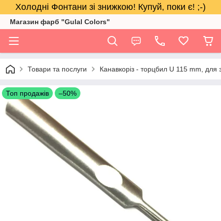
Холодні Фонтани зі знижкою! Купуй, поки є! ;-)
Магазин фарб "Gulal Colors"
Товари та послуги
Канавкоріз - торцбил U 115 mm, для з
Топ продажів
–50%