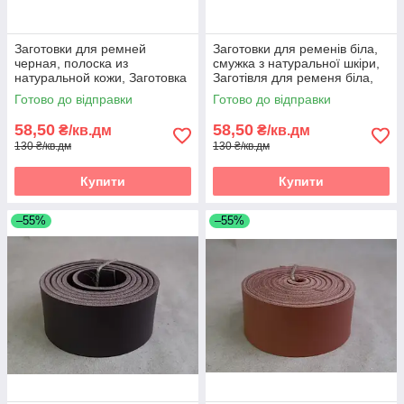
Заготовки для ремней
Заготовки для ременів біла,
черная, полоска из
смужка з натуральної шкіри,
натуральной кожи, Заготовка
Заготівля для ременя біла,
для ременя чорна, полоски зі
смужки зі шкіри
Готово до відправки
Готово до відправки
шкіри
58,50
58,50
₴/кв.дм
₴/кв.дм
130 ₴/кв.дм
130 ₴/кв.дм
Купити
Купити
–55%
–55%