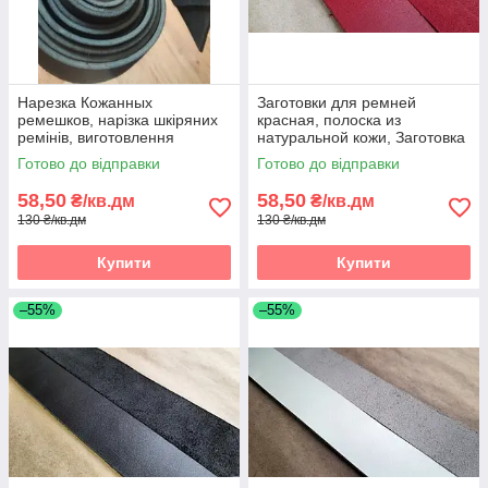
Нарезка Кожанных
Заготовки для ремней
ремешков, нарізка шкіряних
красная, полоска из
ремінів, виготовлення
натуральной кожи, Заготовка
шкіряних ремішків, Нарізка
для ременя червона,
Готово до відправки
Готово до відправки
полос зі шкіри
полоски зі шкіри
58,50
58,50
₴/кв.дм
₴/кв.дм
130 ₴/кв.дм
130 ₴/кв.дм
Купити
Купити
–55%
–55%