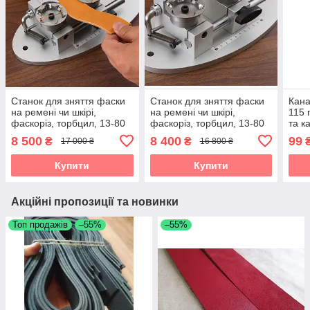
Станок для зняття фаски
Станок для зняття фаски
Кана
на ремені чи шкірі,
на ремені чи шкірі,
115 
фаскоріз, торбцил, 13-80
фаскоріз, торбцил, 13-80
та к
мм, металевий, сірий
мм, металевий, сірий
фаск
8 500
8 400
99
₴
₴
17 000 ₴
16 800 ₴
Купити
Купити
Акційні пропозиції та новинки
Топ продажів
–55%
–55%