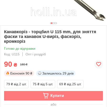
Канавкоріз - торцбил U 115 mm, для зняття
фаски та канавок U-виріз, фаскоріз,
кромкоріз
Готово до відправки
Код: U115
Опт і роздріб
90
₴
180 ₴
Економія
90 ₴
Залишилось
29 днів
79 ₴
від 2 шт.
75 ₴
від 5 шт.
69 ₴
від 25 шт.
Купити
або