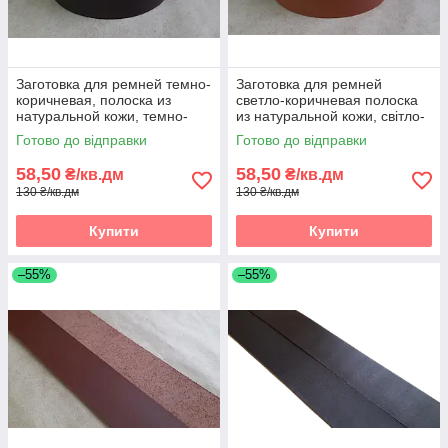
Заготовка для ремней темно-
Заготовка для ремней
коричневая, полоска из
светло-коричневая полоска
натуральной кожи, темно-
из натуральной кожи, світло-
коричнева реміна полоса зі
коричнева реміна полоса зі
Готово до відправки
Готово до відправки
шкіри
шкіри
58,50
58,50
₴/кв.дм
₴/кв.дм
130 ₴/кв.дм
130 ₴/кв.дм
Купити
Купити
–55%
–55%