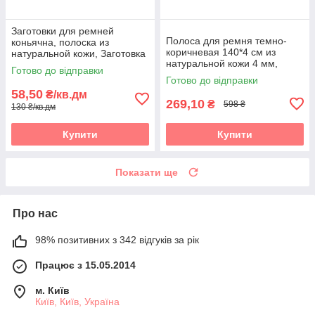
Заготовки для ремней
Полоса для ремня темно-
коньячна, полоска из
коричневая 140*4 см из
натуральной кожи, Заготовка
натуральной кожи 4 мм,
для ременя чорна, полоски зі
Готово до відправки
ременная полоса 1400*40
шкіри
Готово до відправки
мм, темно-коричне
58,50
₴/кв.дм
269,10
₴
598 ₴
130 ₴/кв.дм
Купити
Купити
Показати ще
Про нас
98% позитивних з 342 відгуків за рік
Працює з 15.05.2014
м. Київ
Київ, Київ, Україна