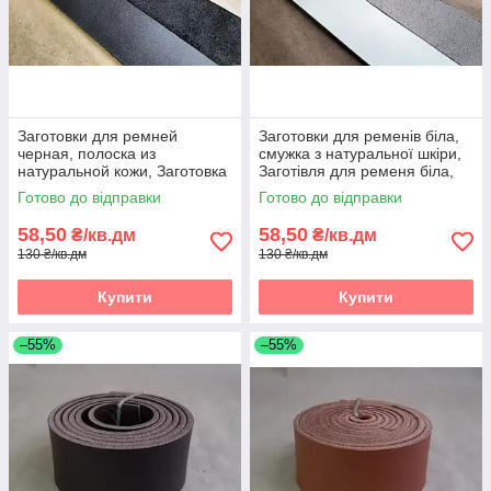
Заготовки для ремней
Заготовки для ременів біла,
черная, полоска из
смужка з натуральної шкіри,
натуральной кожи, Заготовка
Заготівля для ременя біла,
для ременя чорна, полоски зі
смужки зі шкіри
Готово до відправки
Готово до відправки
шкіри
58,50
58,50
₴/кв.дм
₴/кв.дм
130 ₴/кв.дм
130 ₴/кв.дм
Купити
Купити
–55%
–55%