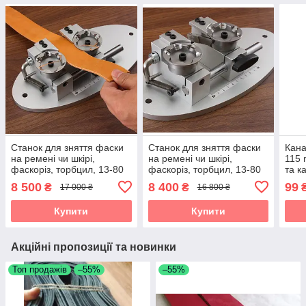
Станок для зняття фаски
Станок для зняття фаски
Кана
на ремені чи шкірі,
на ремені чи шкірі,
115 
фаскоріз, торбцил, 13-80
фаскоріз, торбцил, 13-80
та к
мм, металевий, сірий
мм, металевий, сірий
фаск
8 500
8 400
99
₴
₴
17 000 ₴
16 800 ₴
Купити
Купити
Акційні пропозиції та новинки
Топ продажів
–55%
–55%