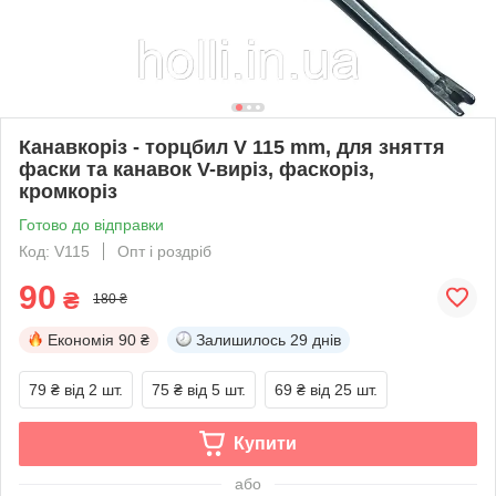
Канавкоріз - торцбил V 115 mm, для зняття
фаски та канавок V-виріз, фаскоріз,
кромкоріз
Готово до відправки
Код: V115
Опт і роздріб
90
₴
180 ₴
Економія
90 ₴
Залишилось
29 днів
79 ₴
від 2 шт.
75 ₴
від 5 шт.
69 ₴
від 25 шт.
Купити
або