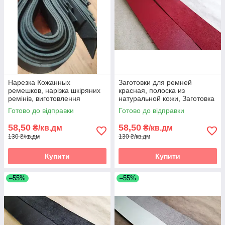
Нарезка Кожанных
Заготовки для ремней
ремешков, нарізка шкіряних
красная, полоска из
ремінів, виготовлення
натуральной кожи, Заготовка
шкіряних ремішків, Нарізка
для ременя червона,
Готово до відправки
Готово до відправки
полос зі шкіри
полоски зі шкіри
58,50
58,50
₴/кв.дм
₴/кв.дм
130 ₴/кв.дм
130 ₴/кв.дм
Купити
Купити
–55%
–55%