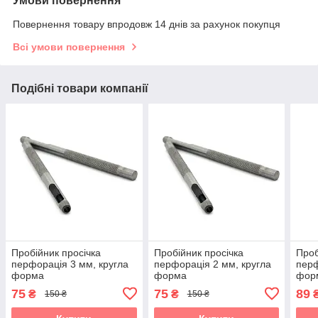
Умови повернення
Повернення товару впродовж 14 днів за рахунок покупця
Всі умови повернення
Подібні товари компанії
Пробійник просічка
Пробійник просічка
Проб
перфорація 3 мм, кругла
перфорація 2 мм, кругла
перф
форма
форма
фор
75
75
89
₴
₴
150 ₴
150 ₴