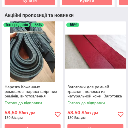
Купити
Купити
Акційні пропозиції та новинки
Топ продажів
–55%
–55%
Нарезка Кожанных
Заготовки для ремней
ремешков, нарізка шкіряних
красная, полоска из
ремінів, виготовлення
натуральной кожи, Заготовка
шкіряних ремішків, Нарізка
для ременя червона,
Готово до відправки
Готово до відправки
полос зі шкіри
полоски зі шкіри
58,50
58,50
₴/кв.дм
₴/кв.дм
130 ₴/кв.дм
130 ₴/кв.дм