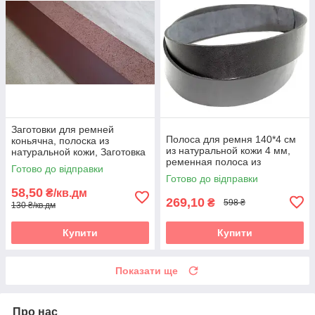
Заготовки для ремней
Полоса для ремня 140*4 см
коньячна, полоска из
из натуральной кожи 4 мм,
натуральной кожи, Заготовка
ременная полоса из
для ременя чорна, полоски зі
Готово до відправки
натуральной кожи 1400*40
шкіри
Готово до відправки
мм, черная
58,50
₴/кв.дм
269,10
₴
598 ₴
130 ₴/кв.дм
Купити
Купити
Показати ще
Про нас