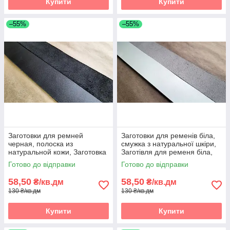
Купити
Купити
–55%
–55%
Заготовки для ремней
Заготовки для ременів біла,
черная, полоска из
смужка з натуральної шкіри,
натуральной кожи, Заготовка
Заготівля для ременя біла,
для ременя чорна, полоски зі
смужки зі шкіри
Готово до відправки
Готово до відправки
шкіри
58,50
58,50
₴/кв.дм
₴/кв.дм
130 ₴/кв.дм
130 ₴/кв.дм
Купити
Купити