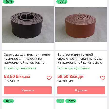
–55%
–55%
Заготовка для ремней темно-
Заготовка для ремней
коричневая, полоска из
светло-коричневая полоска
натуральной кожи, темно-
из натуральной кожи, світло-
коричнева реміна полоса зі
коричнева реміна полоса зі
Готово до відправки
Готово до відправки
шкіри
шкіри
58,50
58,50
₴/кв.дм
₴/кв.дм
130 ₴/кв.дм
130 ₴/кв.дм
Купити
Купити
–55%
Топ
–55%