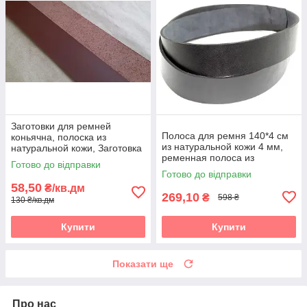
Заготовки для ремней
Полоса для ремня 140*4 см
коньячна, полоска из
из натуральной кожи 4 мм,
натуральной кожи, Заготовка
ременная полоса из
для ременя чорна, полоски зі
Готово до відправки
натуральной кожи 1400*40
шкіри
Готово до відправки
мм, черная
58,50
₴/кв.дм
269,10
₴
598 ₴
130 ₴/кв.дм
Купити
Купити
Показати ще
Про нас