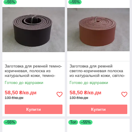
–55%
–55%
Заготовка для ремней темно-
Заготовка для ремней
коричневая, полоска из
светло-коричневая полоска
натуральной кожи, темно-
из натуральной кожи, світло-
коричнева реміна полоса зі
коричнева реміна полоса зі
Готово до відправки
Готово до відправки
шкіри
шкіри
58,50
58,50
₴/кв.дм
₴/кв.дм
130 ₴/кв.дм
130 ₴/кв.дм
Купити
Купити
–55%
Топ
–55%