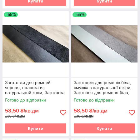
Купити
Купити
–55%
–55%
Заготовки для ремней
Заготовки для ременів біла,
черная, полоска из
смужка з натуральної шкіри,
натуральной кожи, Заготовка
Заготівля для ременя біла,
для ременя чорна, полоски зі
смужки зі шкіри
Готово до відправки
Готово до відправки
шкіри
58,50
58,50
₴/кв.дм
₴/кв.дм
130 ₴/кв.дм
130 ₴/кв.дм
Купити
Купити