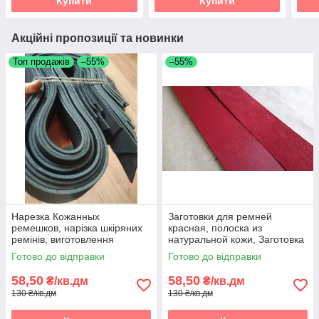
Купити
Купити
Акційні пропозиції та новинки
Топ продажів
–55%
–55%
Нарезка Кожанных
Заготовки для ремней
ремешков, нарізка шкіряних
красная, полоска из
ремінів, виготовлення
натуральной кожи, Заготовка
шкіряних ремішків, Нарізка
для ременя червона,
Готово до відправки
Готово до відправки
полос зі шкіри
полоски зі шкіри
58,50
58,50
₴/кв.дм
₴/кв.дм
130 ₴/кв.дм
130 ₴/кв.дм