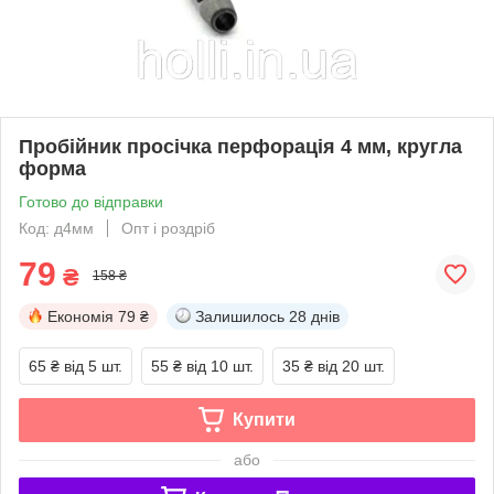
Пробійник просічка перфорація 4 мм, кругла
форма
Готово до відправки
Код: д4мм
Опт і роздріб
79
₴
158 ₴
Економія
79 ₴
Залишилось
28 днів
65 ₴
від 5 шт.
55 ₴
від 10 шт.
35 ₴
від 20 шт.
Купити
або