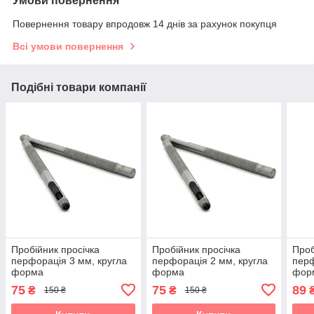
Умови повернення
Повернення товару впродовж 14 днів за рахунок покупця
Всі умови повернення
Подібні товари компанії
Пробійник просічка
Пробійник просічка
Проб
перфорація 3 мм, кругла
перфорація 2 мм, кругла
перф
форма
форма
фор
75
75
89
₴
₴
150 ₴
150 ₴