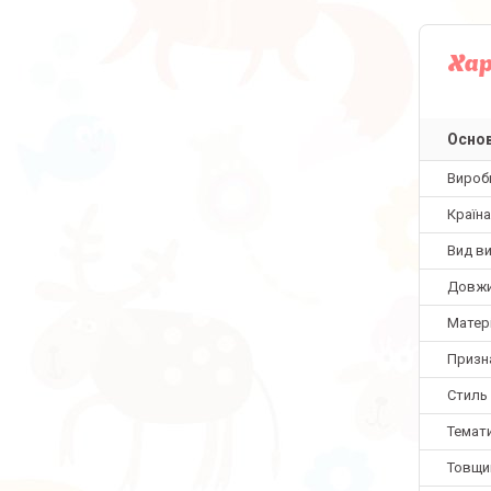
Ха
Основ
Вироб
Країн
Вид в
Довж
Матер
Призн
Стиль
Темат
Товщи