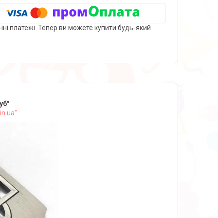
нні платежі. Тепер ви можете купити будь-який
уб"
in.ua"