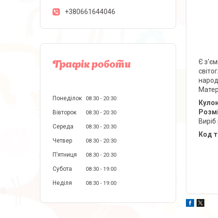
+380661644046
Є з'є
Графік роботи
світог
народу
Матері
Понеділок
08:30
20:30
Кулон
Розмі
Вівторок
08:30
20:30
Виріб
Середа
08:30
20:30
Код т
Четвер
08:30
20:30
Пʼятниця
08:30
20:30
Субота
08:30
19:00
Неділя
08:30
19:00