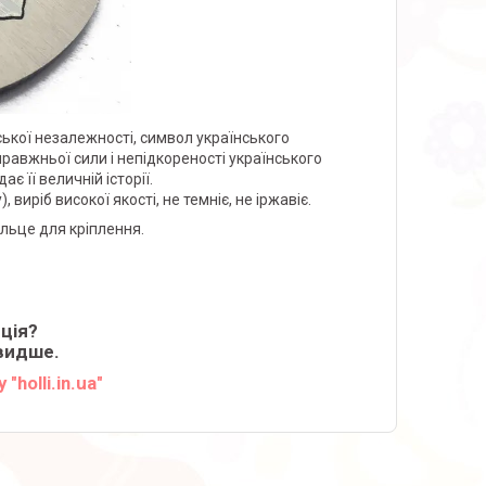
ської незалежності, символ українського
справжньої сили і непідкореності українського
є її величній історії.
виріб високої якості, не темніє, не іржавіє.
ільце для кріплення.
ція?
видше.
"holli.in.ua"