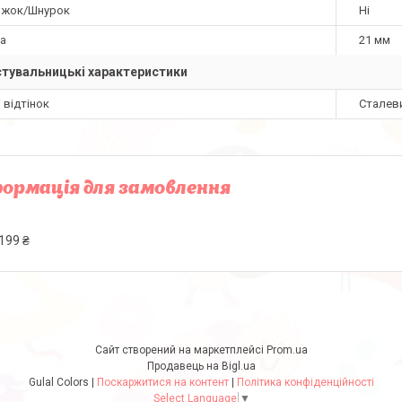
жок/Шнурок
Ні
а
21 мм
тувальницькі характеристики
і відтінок
Сталев
ормація для замовлення
199 ₴
Сайт створений на маркетплейсі
Prom.ua
Продавець на Bigl.ua
Gulal Colors |
Поскаржитися на контент
|
Політика конфіденційності
Select Language
▼