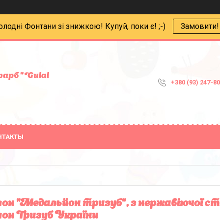
олодні Фонтани зі знижкою! Купуй, поки є! ;-)
Замовити!
арб "Gulal
+380 (93) 247-8
НТАКТЫ
он "Медальйон тризуб", з нержавіючої сталі
он Тризуб України