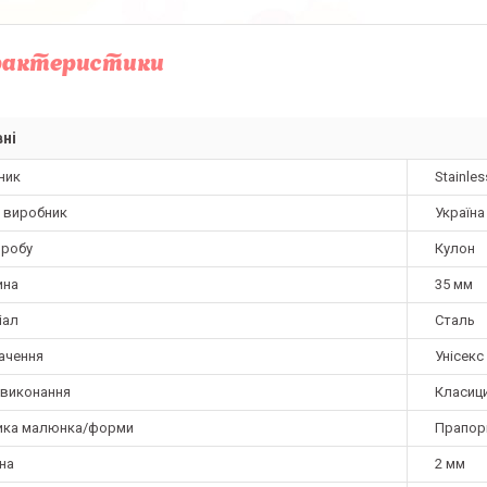
рактеристики
ні
ник
Stainles
а виробник
Україна
иробу
Кулон
ина
35 мм
іал
Сталь
ачення
Унісекс
 виконання
Класиц
ика малюнка/форми
Прапори
на
2 мм