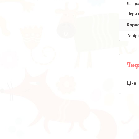
Ланцю
Ширин
Корис
Колір 
Інф
Ціна: