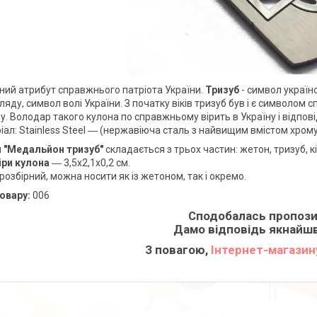
мний атрибут справжнього патріота України.
Тризуб
- символ україн
ляду, символ волі України. З початку віків тризуб був і є символом 
. Володар такого кулона по справжньому вірить в Україну і відповіда
ал: Stainless Steel ― (нержавіюча сталь з найвищим вмістом хрому), 
 "Медальйон тризуб"
складається з трьох частин: жетон, тризуб, к
ри кулона
― 3,5х2,1х0,2 см.
 розбірний, можна носити як із жетоном, так і окремо.
овару:
006
Сподобалась пропози
Дамо відповідь якнайш
З повагою,
Інтернет-магазину 