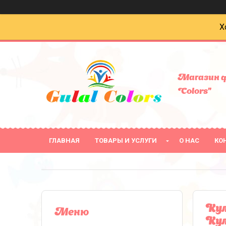
Х
Магазин ф
Colors"
ГЛАВНАЯ
ТОВАРЫ И УСЛУГИ
О НАС
КО
Кул
Кул