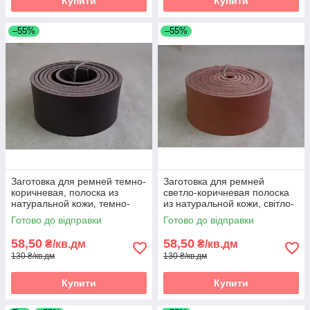
Купити
Купити
–55%
–55%
Заготовка для ремней темно-
Заготовка для ремней
коричневая, полоска из
светло-коричневая полоска
натуральной кожи, темно-
из натуральной кожи, світло-
коричнева реміна полоса зі
коричнева реміна полоса зі
Готово до відправки
Готово до відправки
шкіри
шкіри
58,50
58,50
₴/кв.дм
₴/кв.дм
130 ₴/кв.дм
130 ₴/кв.дм
Купити
Купити