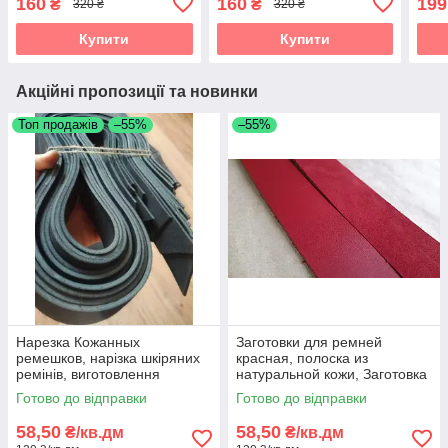
160
160
199
₴
₴
320 ₴
320 ₴
Купити
Купити
Акційні пропозиції та новинки
Топ продажів
–55%
–55%
Нарезка Кожанных
Заготовки для ремней
ремешков, нарізка шкіряних
красная, полоска из
ремінів, виготовлення
натуральной кожи, Заготовка
шкіряних ремішків, Нарізка
для ременя червона,
Готово до відправки
Готово до відправки
полос зі шкіри
полоски зі шкіри
58,50
58,50
₴/кв.дм
₴/кв.дм