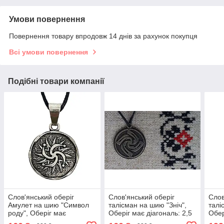
Умови повернення
Повернення товару впродовж 14 днів за рахунок покупця
Всі умови повернення
Подібні товари компанії
Слов'янський оберіг
Слов'янський оберіг
Слов
Амулет на шию "Символ
талісман на шию "Зніч",
талі
роду", Оберіг має
Оберіг має діагональ: 2,5
Обер
діагональ: 2,5 см, амулет
см, метал, амулет Зніч
см, 