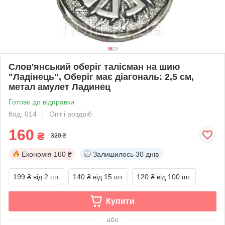
Слов'янський оберіг талісман на шию
"Ладінець", Оберіг має діагональ: 2,5 см,
метал амулет Ладинец
Готово до відправки
Код: 014
Опт і роздріб
160
₴
320 ₴
Економія
160 ₴
Залишилось
30 днів
199 ₴
від 2 шт.
140 ₴
від 15 шт.
120 ₴
від 100 шт.
Купити
або