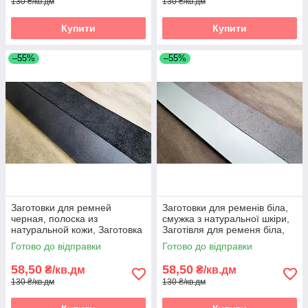
130 ₴/кв.дм
130 ₴/кв.дм
Купити
Купити
–55%
–55%
Заготовки для ремней
Заготовки для ременів біла,
черная, полоска из
смужка з натуральної шкіри,
натуральной кожи, Заготовка
Заготівля для ременя біла,
для ременя чорна, полоски зі
смужки зі шкіри
Готово до відправки
Готово до відправки
шкіри
58,50
58,50
₴/кв.дм
₴/кв.дм
130 ₴/кв.дм
130 ₴/кв.дм