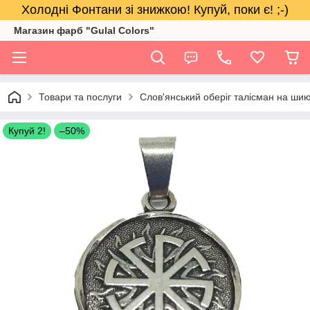
Холодні Фонтани зі знижкою! Купуй, поки є! ;-)
Магазин фарб "Gulal Colors"
Товари та послуги
Слов'янський оберіг талісман на шию
Купуй 2!
–50%