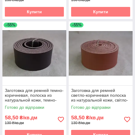
Купити
Купити
–55%
–55%
Заготовка для ремней темно-
Заготовка для ремней
коричневая, полоска из
светло-коричневая полоска
натуральной кожи, темно-
из натуральной кожи, світло-
коричнева реміна полоса зі
коричнева реміна полоса зі
Готово до відправки
Готово до відправки
шкіри
шкіри
58,50
58,50
₴/кв.дм
₴/кв.дм
130 ₴/кв.дм
130 ₴/кв.дм
Купити
Купити