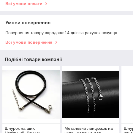
Всі умови оплати
Умови повернення
Повернення товару впродовж 14 днів за рахунок покупця
Всі умови повернення
Подібні товари компанії
Шнурок на шию
Металевий ланцюжок на
Шнур
Натільний, Каучук,
шию , цепочка для
шию,