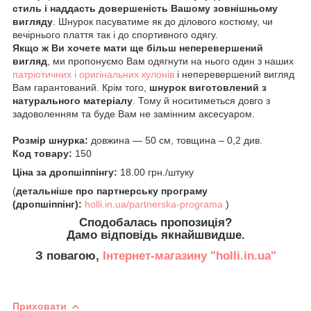
стиль і наддасть довершеність Вашому зовнішньому
вигляду
. Шнурок пасуватиме як до ділового костюму, чи
вечірнього плаття так і до спортивного одягу.
Якщо ж Ви хочете мати ще більш неперевершений
вигляд
, ми пропонуємо Вам одягнути на нього один з наших
патріотичних і оригінальних кулонів
і неперевершений вигляд
Вам гарантований. Крім того,
шнурок виготовлений з
натурального матеріалу
. Тому й носитиметься довго з
задоволенням та буде Вам не замінним аксесуаром.
Розмір шнурка:
довжина ― 50 см, товщина – 0,2 див.
Код товару:
150
Ціна за дропшіппінгу:
18.00 грн./штуку
(
детальніше про партнерську програму
(дропшіппінг):
holli.in.ua/partnerska-programa
)
Сподобалась пропозиція?
Дамо відповідь якнайшвидше.
З повагою,
Інтернет-магазину "holli.in.ua"
Приховати