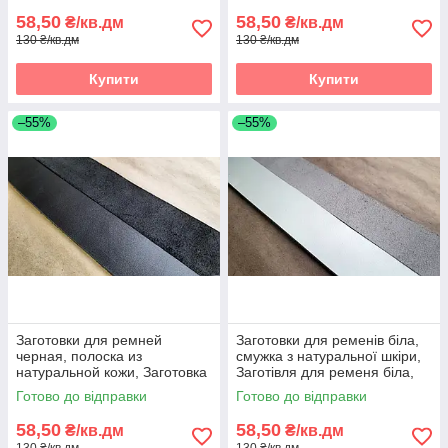
58,50
58,50
₴/кв.дм
₴/кв.дм
130 ₴/кв.дм
130 ₴/кв.дм
Купити
Купити
–55%
–55%
Заготовки для ремней
Заготовки для ременів біла,
черная, полоска из
смужка з натуральної шкіри,
натуральной кожи, Заготовка
Заготівля для ременя біла,
для ременя чорна, полоски зі
смужки зі шкіри
Готово до відправки
Готово до відправки
шкіри
58,50
58,50
₴/кв.дм
₴/кв.дм
130 ₴/кв.дм
130 ₴/кв.дм