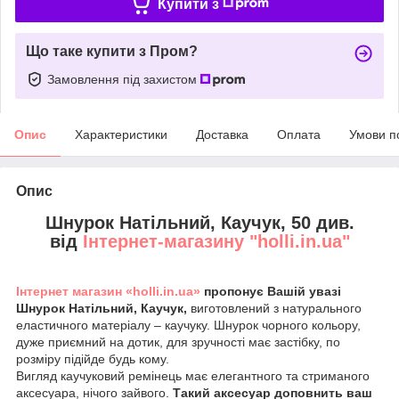
Купити з
Що таке купити з Пром?
Замовлення під захистом
Опис
Характеристики
Доставка
Оплата
Умови п
Опис
Шнурок Натільний, Каучук, 50 див.
від
Інтернет-магазину "holli.in.ua"
Інтернет магазин «holli.in.ua»
пропонує Вашій увазі
Шнурок Натільний, Каучук,
виготовлений з натурального
еластичного матеріалу – каучуку. Шнурок чорного кольору,
дуже приємний на дотик, для зручності має застібку, по
розміру підійде будь кому.
Вигляд каучуковий ремінець має елегантного та стриманого
аксесуара, нічого зайвого.
Такий аксесуар доповнить ваш