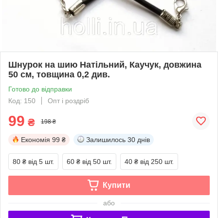
Шнурок на шию Натільний, Каучук, довжина
50 см, товщина 0,2 див.
Готово до відправки
Код: 150
Опт і роздріб
99
₴
198 ₴
Економія
99 ₴
Залишилось
30 днів
80 ₴
від 5 шт.
60 ₴
від 50 шт.
40 ₴
від 250 шт.
Купити
або