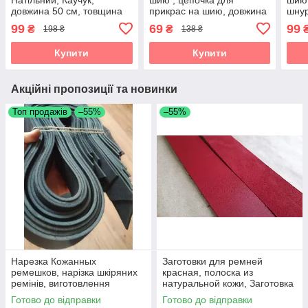
довжина 50 см, товщина
прикрас на шию, довжина
шнур
0,2 див.
50+5 см, товщина 1,5
0,15
99
69
99
₴
₴
198 ₴
138 ₴
мм(без кулона)
для 
Купити
Купити
Акційні пропозиції та новинки
Топ продажів
–55%
–55%
Нарезка Кожанных
Заготовки для ремней
ремешков, нарізка шкіряних
красная, полоска из
ремінів, виготовлення
натуральной кожи, Заготовка
шкіряних ремішків, Нарізка
для ременя червона,
Готово до відправки
Готово до відправки
полос зі шкіри
полоски зі шкіри