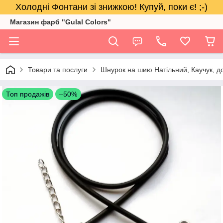
Холодні Фонтани зі знижкою! Купуй, поки є! ;-)
Магазин фарб "Gulal Colors"
Товари та послуги
Шнурок на шию Натільний, Каучук, д
Топ продажів
–50%