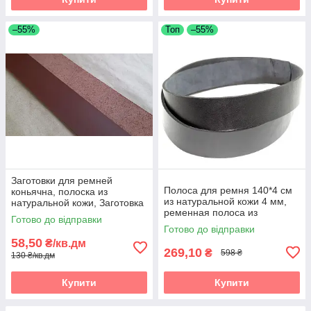
–55%
Топ
–55%
Заготовки для ремней
Полоса для ремня 140*4 см
коньячна, полоска из
из натуральной кожи 4 мм,
натуральной кожи, Заготовка
ременная полоса из
для ременя чорна, полоски зі
Готово до відправки
натуральной кожи 1400*40
шкіри
Готово до відправки
мм, черная
58,50
₴/кв.дм
269,10
₴
598 ₴
130 ₴/кв.дм
Купити
Купити