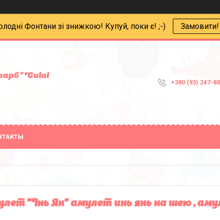
олодні Фонтани зі знижкою! Купуй, поки є! ;-)
Замовити!
арб "Gulal
+380 (93) 247-8
НТАКТЫ
лет "Інь Ян" амулет инь янь на шею , ам