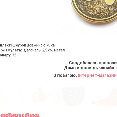
плекті шнурок
довжиною 70 см.
ри амулета:
діагональ: 2,5 см, метал
овару:
32
Сподобалась пропози
Дамо відповідь якнайш
З повагою,
Інтернет-магазину 
рактеристики