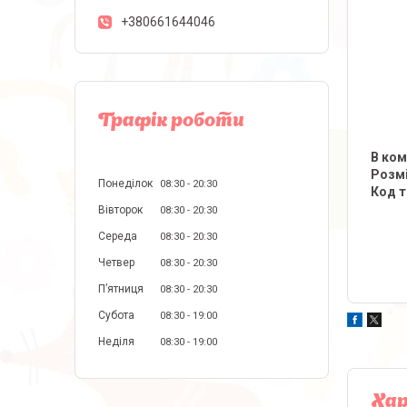
+380661644046
Графік роботи
В ком
Розмі
Понеділок
08:30
20:30
Код т
Вівторок
08:30
20:30
Середа
08:30
20:30
Четвер
08:30
20:30
Пʼятниця
08:30
20:30
Субота
08:30
19:00
Неділя
08:30
19:00
Ха