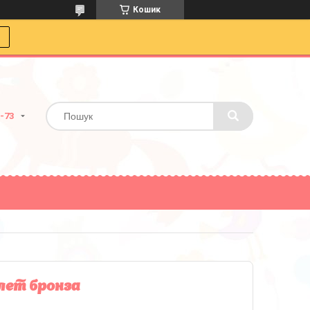
Кошик
0-73
улет бронза