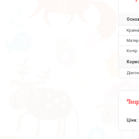
Основ
Країн
Матер
Колір
Корис
Діаго
Інф
Ціна: