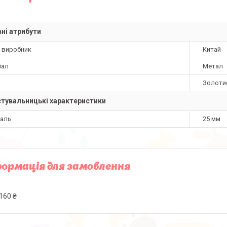
ні атрибути
а виробник
Китай
іал
Метал
Золоти
тувальницькі характеристики
наль
25 мм
ормація для замовлення
160 ₴