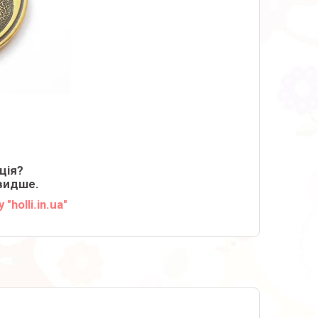
ція?
видше.
"holli.in.ua"