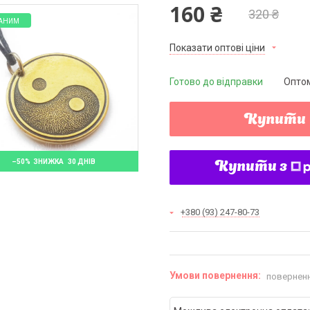
160 ₴
320 ₴
АНИМ
Показати оптові ціни
Готово до відправки
Оптом
Купити
–50%
30 ДНІВ
Купити з
+380 (93) 247-80-73
поверненн