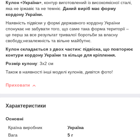
Кулон «Україна»
, контур виготовлений із високоякісної сталі,
яка не іржавіє та не темніє.
Даний виріб має форму
кордону України.
Наявність підвіски у формі державного кордону України
спонукає не забувати того, що саме така форма території –
це перш за все результат тривалої боротьби за власну
свободу,незалежність та вільне майбутнє.
Кулон складається з двох частин: підвіска, що повторює
контури кордону України та кільце для кріплення.
Розмір кулону
: 3х2 см
Також в наявності інші моделі кулонів, дивітся фото!
Приховати
Характеристики
Основні
Країна виробник
Україна
Вага
5 г