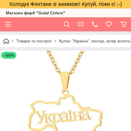
Холодні Фонтани зі знижкою! Купуй, поки є! ;-)
Магазин фарб "Gulal Colors"
Товари та послуги
Кулон "Україна", контур, колір золото
–50%