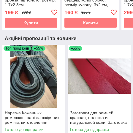
1.7х2.8см.
розмір кулону: 3х2 см,
1.7х
контур України з серцем
199
160
299
₴
₴
398 ₴
320 ₴
Купити
Купити
Акційні пропозиції та новинки
Топ продажів
–55%
–55%
Нарезка Кожанных
Заготовки для ремней
ремешков, нарізка шкіряних
красная, полоска из
ремінів, виготовлення
натуральной кожи, Заготовка
шкіряних ремішків, Нарізка
для ременя червона,
Готово до відправки
Готово до відправки
полос зі шкіри
полоски зі шкіри