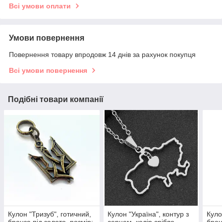
Всі умови оплати
Умови повернення
Повернення товару впродовж 14 днів за рахунок покупця
Всі умови повернення
Подібні товари компанії
Кулон "Тризуб", готичний,
Кулон "Україна", контур з
Куло
бронза під золото, розмір:
серцем, колір срібло,
брон