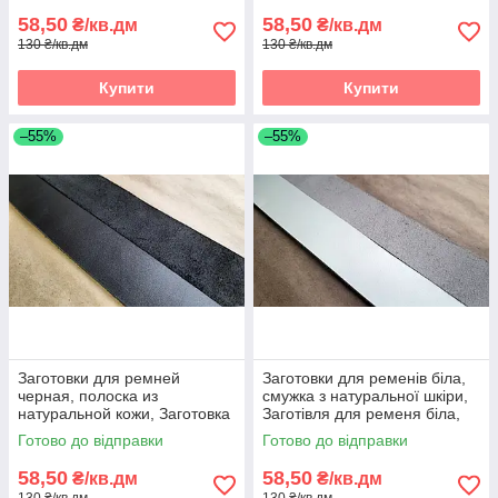
58,50
58,50
₴/кв.дм
₴/кв.дм
130 ₴/кв.дм
130 ₴/кв.дм
Купити
Купити
–55%
–55%
Заготовки для ремней
Заготовки для ременів біла,
черная, полоска из
смужка з натуральної шкіри,
натуральной кожи, Заготовка
Заготівля для ременя біла,
для ременя чорна, полоски зі
смужки зі шкіри
Готово до відправки
Готово до відправки
шкіри
58,50
58,50
₴/кв.дм
₴/кв.дм
130 ₴/кв.дм
130 ₴/кв.дм