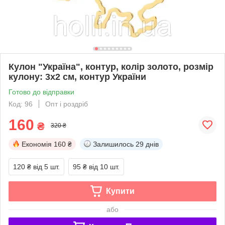
Кулон "Україна", контур, колір золото, розмір
кулону: 3х2 см, контур України
Готово до відправки
Код: 96
Опт і роздріб
160
₴
320 ₴
Економія
160 ₴
Залишилось
29 днів
120 ₴
від 5 шт.
95 ₴
від 10 шт.
Купити
або