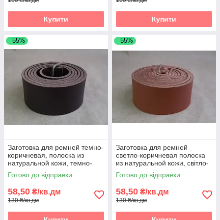
Купити
Купити
–55%
–55%
Заготовка для ремней темно-
Заготовка для ремней
коричневая, полоска из
светло-коричневая полоска
натуральной кожи, темно-
из натуральной кожи, світло-
коричнева реміна полоса зі
коричнева реміна полоса зі
Готово до відправки
Готово до відправки
шкіри
шкіри
58,50
58,50
₴/кв.дм
₴/кв.дм
130 ₴/кв.дм
130 ₴/кв.дм
Купити
Купити