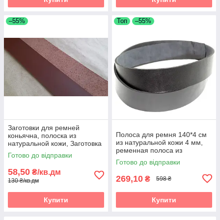
–55%
Топ
–55%
Заготовки для ремней
Полоса для ремня 140*4 см
коньячна, полоска из
из натуральной кожи 4 мм,
натуральной кожи, Заготовка
ременная полоса из
для ременя чорна, полоски зі
Готово до відправки
натуральной кожи 1400*40
шкіри
Готово до відправки
мм, черная
58,50
₴/кв.дм
269,10
₴
598 ₴
130 ₴/кв.дм
Купити
Купити