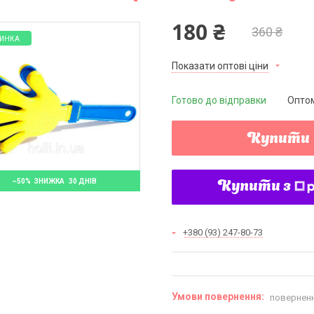
180 ₴
360 ₴
ИНКА
Показати оптові ціни
Готово до відправки
Оптом
Купити
–50%
30 ДНІВ
Купити з
+380 (93) 247-80-73
поверненн