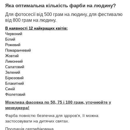
Яка оптимальна кількість фарби на людину?
Для фотосесії від 500 грам на людину, для фестивалю
від 800 грам на людину.
В наявності 12 найкращих квітів:
Червоний
Білий
Рожевий
Помаранчевий
Жовтий
Лимонний
Салатовий
Зелений
Бірюзовий
Блакитний
Синій
Фіолетовий
Можлива фасовка по 50, 75 і 100 грам, уточнюйте у
менеджера!
Фарба повністю безпечна для здоров'я, її можна
застосовувати на дитячих святах.
Продукція сертифікована.