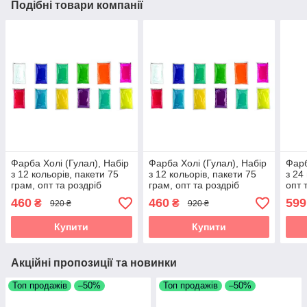
Подібні товари компанії
Фарба Холі (Гулал), Набір
Фарба Холі (Гулал), Набір
Фарб
з 12 кольорів, пакети 75
з 12 кольорів, пакети 75
з 24
грам, опт та роздріб
грам, опт та роздріб
опт 
460
460
599
₴
₴
920 ₴
920 ₴
Купити
Купити
Акційні пропозиції та новинки
Топ продажів
–50%
Топ продажів
–50%