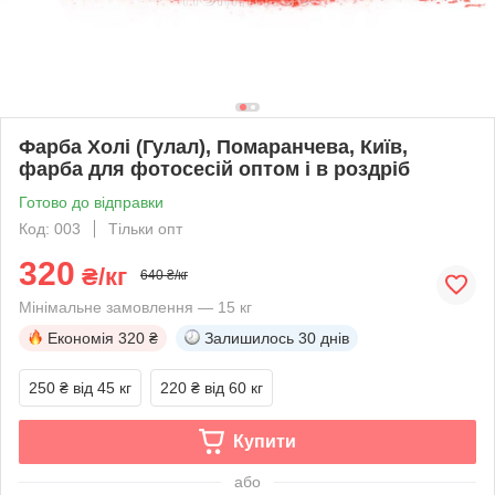
Фарба Холі (Гулал), Помаранчева, Київ,
фарба для фотосесій оптом і в роздріб
Готово до відправки
Код: 003
Тільки опт
320
₴/кг
640 ₴/кг
Мінімальне замовлення — 15 кг
Економія
320 ₴
Залишилось
30 днів
250 ₴
від 45 кг
220 ₴
від 60 кг
Купити
або