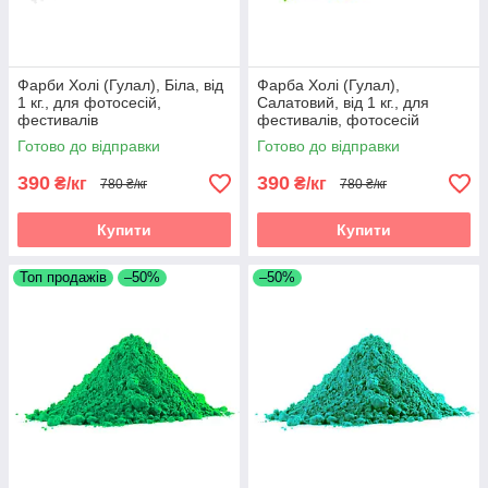
Фарби Холі (Гулал), Біла, від
Фарба Холі (Гулал),
1 кг., для фотосесій,
Салатовий, від 1 кг., для
фестивалів
фестивалів, фотосесій
Готово до відправки
Готово до відправки
390
390
₴/кг
₴/кг
780 ₴/кг
780 ₴/кг
Купити
Купити
Топ продажів
–50%
–50%