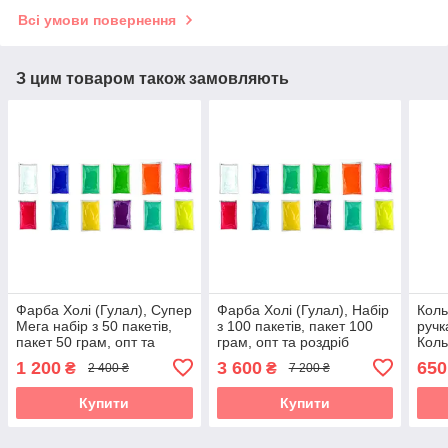
Всі умови повернення
З цим товаром також замовляють
Фарба Холі (Гулал), Супер
Фарба Холі (Гулал), Набір
Коль
Мега набір з 50 пакетів,
з 100 пакетів, пакет 100
ручк
пакет 50 грам, опт та
грам, опт та роздріб
Коль
роздріб
шаш
1 200
3 600
650
₴
₴
2 400 ₴
7 200 ₴
Купити
Купити