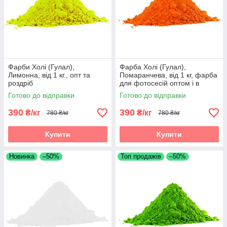
Фарби Холі (Гулал),
Фарба Холі (Гулал),
Лимонна, від 1 кг., опт та
Помаранчева, від 1 кг, фарба
роздріб
для фотосесій оптом і в
роздріб
Готово до відправки
Готово до відправки
390
390
₴/кг
₴/кг
780 ₴/кг
780 ₴/кг
Купити
Купити
Новинка
–50%
Топ продажів
–50%