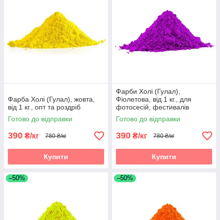
Фарби Холі (Гулал),
Фарба Холі (Гулал), жовта,
Фіолетова, від 1 кг., для
від 1 кг., опт та роздріб
фотосесій, фестивалів
Готово до відправки
Готово до відправки
390
390
₴/кг
₴/кг
780 ₴/кг
780 ₴/кг
Купити
Купити
–50%
–50%