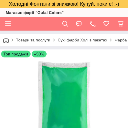
Холодні Фонтани зі знижкою! Купуй, поки є! ;-)
Магазин фарб "Gulal Colors"
Товари та послуги
Сухі фарби Холі в пакетах
Фарба 
Топ продажів
–50%