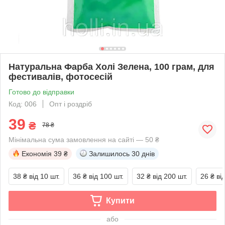
Натуральна Фарба Холі Зелена, 100 грам, для
фестивалів, фотосесій
Готово до відправки
Код: 006
Опт і роздріб
39
₴
78 ₴
Мінімальна сума замовлення на сайті — 50 ₴
Економія
39 ₴
Залишилось
30 днів
38 ₴
від 10 шт.
36 ₴
від 100 шт.
32 ₴
від 200 шт.
26 ₴
ві
Купити
або