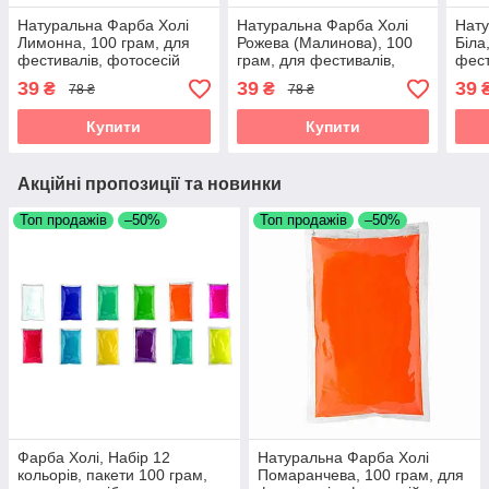
Натуральна Фарба Холі
Натуральна Фарба Холі
Нату
Лимонна, 100 грам, для
Рожева (Малинова), 100
Біла
фестивалів, фотосесій
грам, для фестивалів,
фест
фотосесій
39
39
39
₴
₴
78 ₴
78 ₴
Купити
Купити
Акційні пропозиції та новинки
Топ продажів
–50%
Топ продажів
–50%
Фарба Холі, Набір 12
Натуральна Фарба Холі
кольорів, пакети 100 грам,
Помаранчева, 100 грам, для