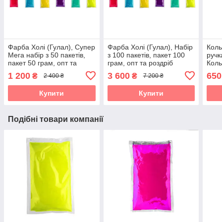
Фарба Холі (Гулал), Супер
Фарба Холі (Гулал), Набір
Коль
Мега набір з 50 пакетів,
з 100 пакетів, пакет 100
ручк
пакет 50 грам, опт та
грам, опт та роздріб
Коль
роздріб
шаш
1 200
3 600
650
₴
₴
2 400 ₴
7 200 ₴
Купити
Купити
Подібні товари компанії