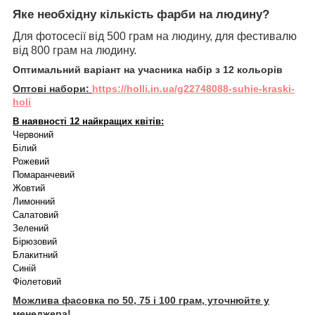
Яке необхідну кількість фарби на людину?
Для фотосесії від 500 грам на людину, для фестивалю
від 800 грам на людину.
Оптимальний варіант на учасника набір з 12 кольорів
Оптові набори:
https://holli.in.ua/g22748088-suhie-kraski-
holi
В наявності 12 найкращих квітів:
Червоний
Білий
Рожевий
Помаранчевий
Жовтий
Лимонний
Салатовий
Зелений
Бірюзовий
Блакитний
Синій
Фіолетовий
Можлива фасовка по 50, 75 і 100 грам, уточнюйте у
менеджера!